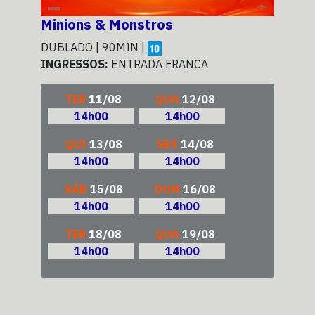
Minions & Monstros
Sup
DUBLADO | 90MIN |
DUB
INGRESSOS:
ENTRADA FRANCA
ING
TER
11/08
QUA
12/08
14h00
14h00
QUI
13/08
SEX
14/08
14h00
14h00
SÁB
15/08
DOM
16/08
14h00
14h00
TER
18/08
QUA
19/08
14h00
14h00