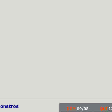
Monstros
DOM
09/08
QUI
1