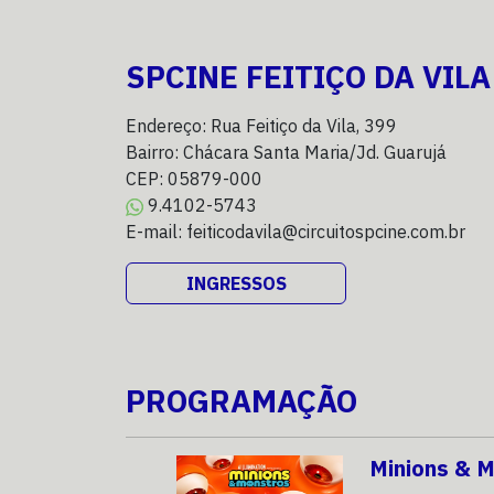
SPCINE FEITIÇO DA VILA
Endereço: Rua Feitiço da Vila, 399
Bairro: Chácara Santa Maria/Jd. Guarujá
CEP: 05879-000
9.4102-5743
E-mail: feiticodavila@circuitospcine.com.br
INGRESSOS
PROGRAMAÇÃO
Minions & 
08