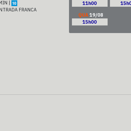
MIN |
11h00
15h
NTRADA FRANCA
QUA
19/08
15h00