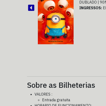
DUBLADO | 90
INGRESSOS:
E
08
08
Sobre as Bilheterias
VALORES :
Entrada gratuita
HORARIO DE FUNCIONAMENTO: