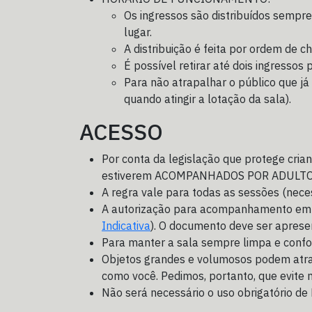
Os ingressos são distribuídos sempr
lugar.
A distribuição é feita por ordem de 
É possível retirar até dois ingressos 
Para não atrapalhar o público que já 
quando atingir a lotação da sala).
ACESSO
Por conta da legislação que protege cri
estiverem ACOMPANHADOS POR ADULTO RE
A regra vale para todas as sessões (nec
A autorização para acompanhamento em div
Indicativa
). O documento deve ser aprese
Para manter a sala sempre limpa e confor
Objetos grandes e volumosos podem atrap
como você. Pedimos, portanto, que evite 
Não será necessário o uso obrigatório de