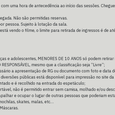
e com uma hora de antecedência ao início das sessões. Chegu
chegada. Não são permitidas reservas.
por pessoa. Sujeito à lotação da sala.
está vendo o filme, o limite para retirada de ingressos é de at
anças e adolescentes, MENORES DE 10 ANOS só podem retirar i
SPONSÁVEL, mesmo que a classificação seja “Livre”;
essário a apresentação de RG ou documento com foto e data d
ersões públicas está disponível para impressão no site da Cl
ntado e é recolhido na entrada do espetáculo;
tável, não é permitido entrar sem camisa, molhado e/ou desc
alhar e ocupar o lugar de outras pessoas que poderiam estar 
mochilas, skates, malas, etc…
 Máscaras.