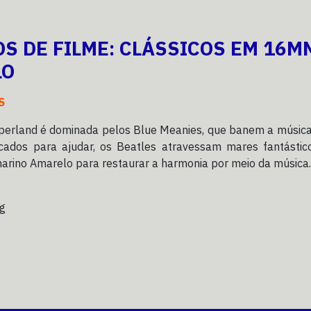
OS DE FILME: CLÁSSICOS EM 16M
LO
S
pperland é dominada pelos Blue Meanies, que banem a música
ocados para ajudar, os Beatles atravessam mares fantástic
arino Amarelo para restaurar a harmonia por meio da música.
g