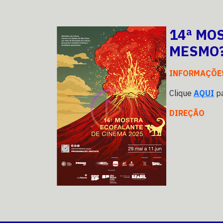
14ª MO
MESMO?
INFORMAÇÕE
Clique
AQUI
pa
DIREÇÃO