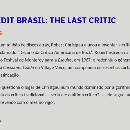
EDIT BRASIL: THE LAST CRITIC
S
um milhão de discos atrás, Robert Christgau ajudou a inventar a críti
oclamado “Decano da Crítica Americana de Rock”, Robert estreou na
 o Festival de Monterey para a
Esquire
, em 1967, e redefiniu o gêner
eu
Consumer Guide
no Village Voice, um compêndio de resenhas curt
ssificação.
e questiona o lugar de Christgau num mundo dominado por algoritmo
ia da crítica tradicional — seria ele o último crítico? —, ele segue, a
screvendo com o mesmo vigor.
w