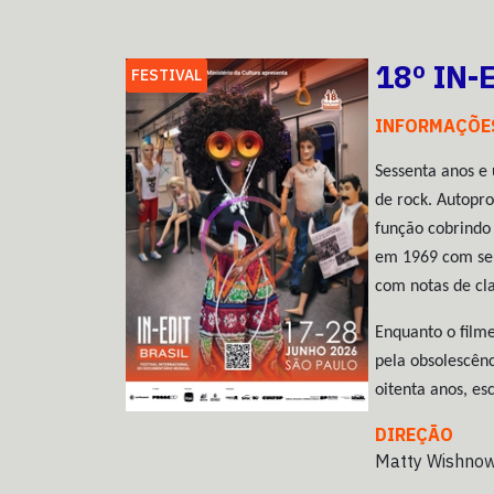
18º IN-
FESTIVAL
INFORMAÇÕE
Sessenta anos e 
de rock. Autopr
função cobrindo
em 1969 com s
com notas de cla
Enquanto o film
pela obsolescênc
oitenta anos, e
DIREÇÃO
Matty Wishno