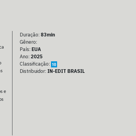
Duração:
83min
Gênero:
ca
País:
EUA
Ano:
2025
o
Classificação:
Distribuidor:
IN-EDIT BRASIL
as
s e
os