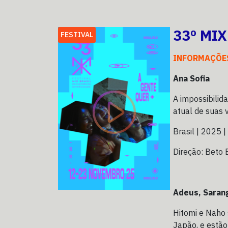
33º MI
FESTIVAL
INFORMAÇÕE
Ana Sofia
A impossibilid
atual de suas v
Brasil | 2025 |
Direção: Beto 
Adeus, Saran
Hitomi e Naho 
Japão, e estão