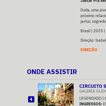
Jantar Pra Se
Duda, uma jove
próximo relac
jantar, segred
Brasil | 2025 |
Direção: Isabe
DIREÇÃO
ONDE ASSISTIR
CIRCUITO 
GALERIA OLID
LEGENDADO | 
INGRESSOS:
E