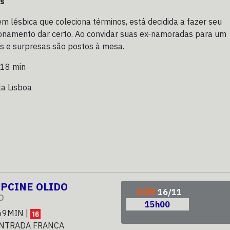
is
m lésbica que coleciona términos, está decidida a fazer seu
ionamento dar certo. Ao convidar suas ex-namoradas para um
os e surpresas são postos à mesa.
 18 min
la Lisboa
SPCINE OLIDO
DOM
16/11
O
15h00
69MIN |
NTRADA FRANCA