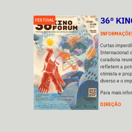
36º KI
FESTIVAL
INFORMAÇÕE
Curtas imperdí
Internacional 
curadoria reuni
refletem a pot
otimista e prop
diverso e o im
Para mais inf
DIREÇÃO