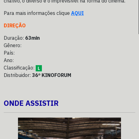
criativo, o diverso e o imprevisível na forma do cinema.
Para mais informações clique
AQUI
DIREÇÃO
Duração:
63min
Gênero:
País:
Ano:
Classificação:
Distribuidor:
36º KINOFORUM
ONDE ASSISTIR