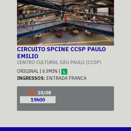
O
CIRCUITO SPCINE CCSP PAULO
CI
EMILIO
EM
CENTRO CULTURAL SÃO PAULO (CCSP)
CEN
ORIGINAL | 63MIN |
ORI
INGRESSOS:
ENTRADA FRANCA
ING
SÁB
30/08
19h00