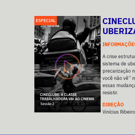
CINECL
ESPECIAL
UBERIZ
INFORMAÇÕE
A crise estrutu
sistema de ube
precarização n
você não vê” 
essas mudança
resistir.
DIREÇÃO
Vinícius Ribeiro