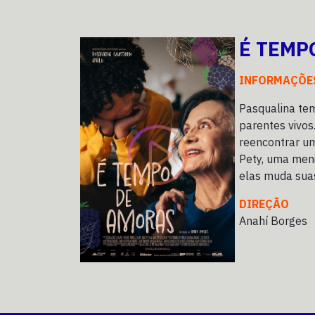
É TEMP
INFORMAÇÕE
Pasqualina te
parentes vivos
reencontrar um
Pety, uma meni
elas muda suas
DIREÇÃO
Anahí Borges