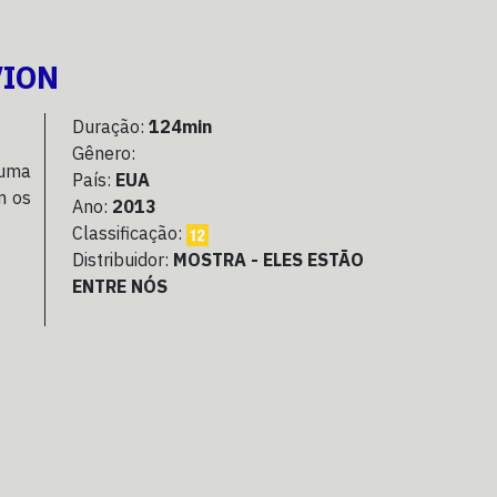
VION
Duração:
124min
Gênero:
 uma
País:
EUA
m os
Ano:
2013
Classificação:
Distribuidor:
MOSTRA - ELES ESTÃO
ENTRE NÓS