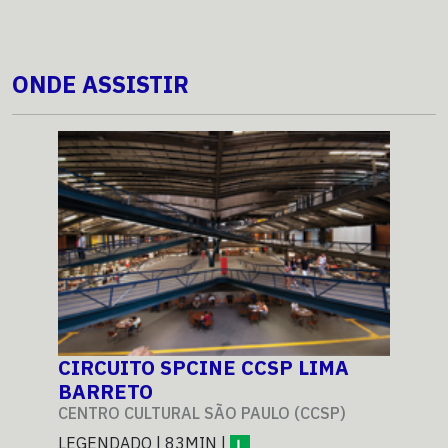
ONDE ASSISTIR
CIRCUITO SPCINE CCSP LIMA
CI
BARRETO
BA
CENTRO CULTURAL SÃO PAULO (CCSP)
CEN
LEGENDADO | 83MIN |
LEG