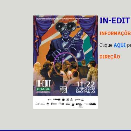
IN-EDIT
INFORMAÇÕE
Clique
AQUI
pa
DIREÇÃO