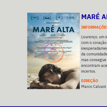
MARÉ A
INFORMAÇÕE
Lourenço, um i
com o coração
inesperadamen
da comunidade 
mas consegue s
encontram acei
incertos.
DIREÇÃO
Marco Calvani