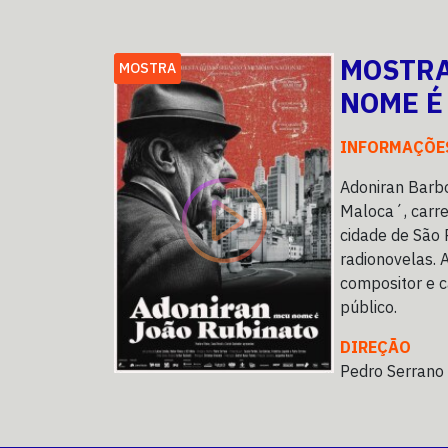
MOSTRA
MOSTRA
NOME É
INFORMAÇÕE
Adoniran Barb
Maloca´, carre
cidade de São 
radionovelas. 
compositor e c
público.
DIREÇÃO
Pedro Serrano