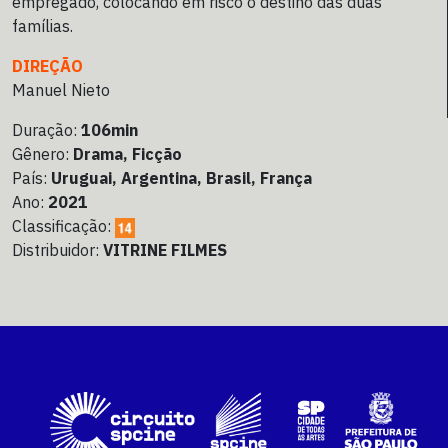
empregado, colocando em risco o destino das duas
famílias.
DIREÇÃO
Manuel Nieto
Duração:
106min
Gênero:
Drama, Ficção
País:
Uruguai, Argentina, Brasil, França
Ano:
2021
Classificação:
Distribuidor:
VITRINE FILMES