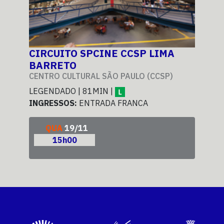
CIRCUITO SPCINE CCSP LIMA
CI
BARRETO
BA
CENTRO CULTURAL SÃO PAULO (CCSP)
CEN
LEGENDADO | 81MIN |
LEG
INGRESSOS:
ENTRADA FRANCA
ING
QUA
19/11
15h00