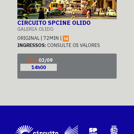
O
CIRCUITO SPCINE OLIDO
CI
EM
GALERIA OLIDO
CEN
ORIGINAL | 72MIN |
INGRESSOS:
CONSULTE OS VALORES
ORI
ING
QUA
03/09
14h00