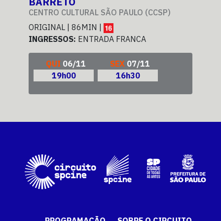
BARRETO
BA
CENTRO CULTURAL SÃO PAULO (CCSP)
CEN
ORIGINAL | 86MIN |
ORI
INGRESSOS:
ENTRADA FRANCA
ING
QUI
06/11
SEX
07/11
19h00
16h30
PROGRAMAÇÃO
SOBRE O CIRCUITO