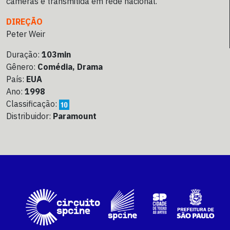
câmeras e transmitida em rede nacional.
DIREÇÃO
Peter Weir
Duração:
103min
Gênero:
Comédia, Drama
País:
EUA
Ano:
1998
Classificação:
Distribuidor:
Paramount