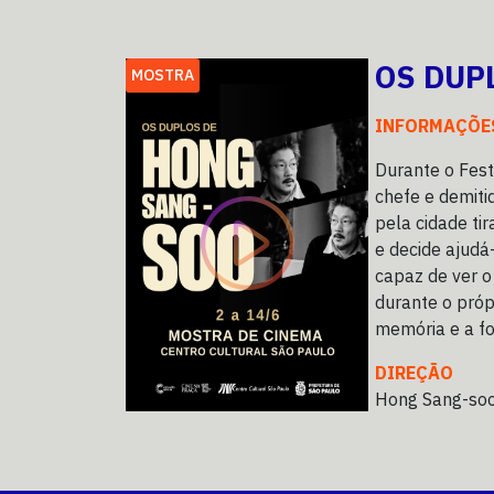
OS DUP
MOSTRA
INFORMAÇÕE
Durante o Fes
chefe e demiti
pela cidade ti
e decide ajudá-
capaz de ver o
durante o próp
memória e a for
DIREÇÃO
Hong Sang-so