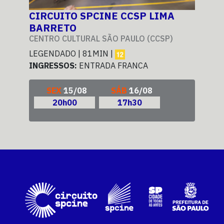
CIRCUITO SPCINE CCSP LIMA
CI
BARRETO
BA
CENTRO CULTURAL SÃO PAULO (CCSP)
CEN
LEGENDADO | 81MIN |
LEG
INGRESSOS:
ENTRADA FRANCA
ING
SEX
15/08
SÁB
16/08
20h00
17h30