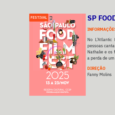
SP FOOD
FESTIVAL
INFORMAÇÕE
No L’Atlantic 
pessoas canta
Nathalie e os
a perda de um 
DIREÇÃO
Fanny Molins