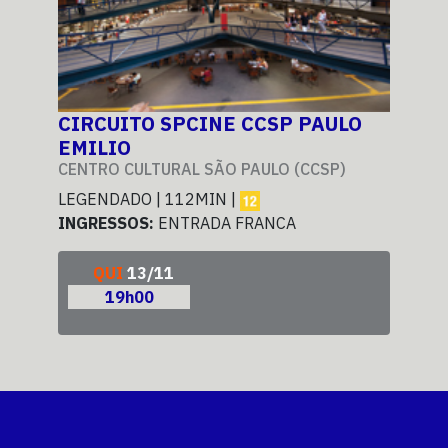
O
CIRCUITO SPCINE CCSP PAULO
CI
EMILIO
EM
CENTRO CULTURAL SÃO PAULO (CCSP)
CEN
LEGENDADO | 112MIN |
LEG
INGRESSOS:
ENTRADA FRANCA
ING
QUI
13/11
19h00