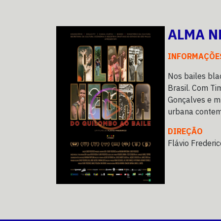
ALMA N
INFORMAÇÕE
Nos bailes bla
Brasil. Com Ti
Gonçalves e mu
urbana conte
DIREÇÃO
Flávio Frederic