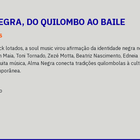
EGRA, DO QUILOMBO AO BAILE
S
ck lotados, a soul music virou afirmação da identidade negra n
m Maia, Toni Tornado, Zezé Motta, Beatriz Nascimento, Edneia
ita música, Alma Negra conecta tradições quilombolas à cul
mporânea.
o