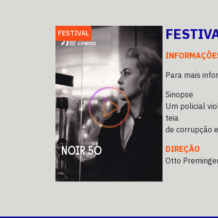
FESTIV
FESTIVAL
INFORMAÇÕE
Para mais info
Sinopse
Um policial vi
teia
de corrupção 
DIREÇÃO
Otto Preminge