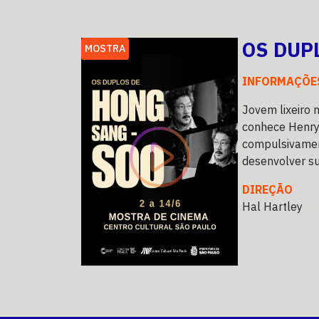
OS DUP
MOSTRA
INFORMAÇÕE
Jovem lixeiro 
conhece Henry
compulsivament
desenvolver sua
DIREÇÃO
Hal Hartley