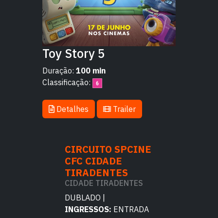
Toy Story 5
Duração:
100 min
Classificação:
Detalhes
Trailer
TO SPCINE
CIRCUITO SPCINE
CIRCUITO 
DADE
CFC CIDADE
CFC CIDAD
ENTES
TIRADENTES
TIRADENT
TIRADENTES
CIDADE TIRADENTES
CIDADE TIRA
 |
DUBLADO |
DUBLADO |
OS:
ENTRADA
INGRESSOS:
ENTRADA
INGRESSOS:
E