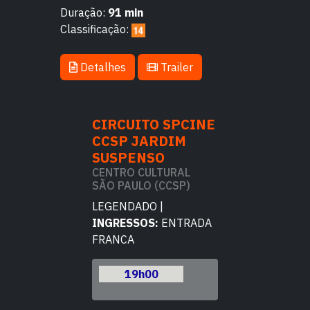
Duração:
91 min
Classificação:
Detalhes
Trailer
TO SPCINE
CIRCUITO SPCINE
CIRCUITO 
JARDIM
CCSP JARDIM
CCSP JAR
NSO
SUSPENSO
SUSPENSO
CULTURAL
CENTRO CULTURAL
CENTRO CULT
O (CCSP)
SÃO PAULO (CCSP)
SÃO PAULO (C
DO |
LEGENDADO |
LEGENDADO |
OS:
ENTRADA
INGRESSOS:
ENTRADA
INGRESSOS:
E
FRANCA
FRANCA
h00
19h00
19h00