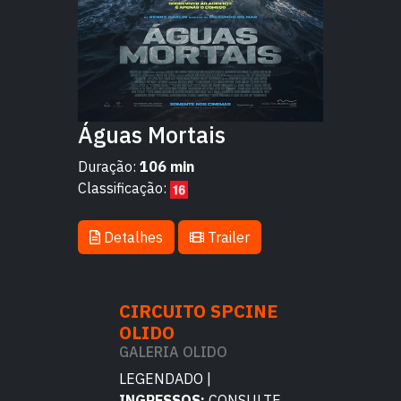
Águas Mortais
Duração:
106 min
Classificação:
Detalhes
Trailer
TO SPCINE
CIRCUITO SPCINE
CIRCUITO 
OLIDO
OLIDO
 OLIDO
GALERIA OLIDO
GALERIA OLI
DO |
LEGENDADO |
LEGENDADO |
OS:
CONSULTE
INGRESSOS:
CONSULTE
INGRESSOS:
C