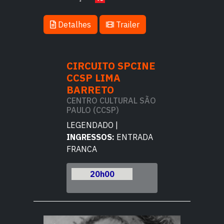
Detalhes
Trailer
TO SPCINE
CIRCUITO SPCINE
CIRCUITO 
IMA
CCSP LIMA
CCSP LIMA
TO
BARRETO
BARRETO
CULTURAL SÃO
CENTRO CULTURAL SÃO
CENTRO CULT
CSP)
PAULO (CCSP)
PAULO (CCSP)
DO |
LEGENDADO |
LEGENDADO |
OS:
ENTRADA
INGRESSOS:
ENTRADA
INGRESSOS:
E
FRANCA
FRANCA
h00
20h00
20h00