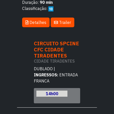
Duração:
90 min
Classificação:
Detalhes
Trailer
TO SPCINE
CIRCUITO SPCINE
CIRCUITO 
DADE
CFC CIDADE
CFC CIDAD
ENTES
TIRADENTES
TIRADENT
TIRADENTES
CIDADE TIRADENTES
CIDADE TIRA
 |
DUBLADO |
DUBLADO |
OS:
ENTRADA
INGRESSOS:
ENTRADA
INGRESSOS:
E
FRANCA
FRANCA
h00
14h00
14h00