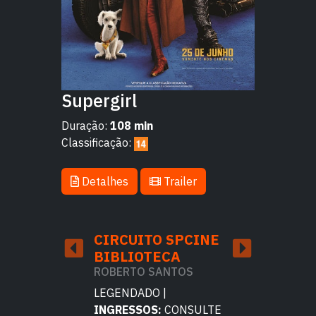
Supergirl
Duração:
108 min
Classificação:
Detalhes
Trailer
TO SPCINE
CIRCUITO SPCINE
CIRCUITO 
DADE
BIBLIOTECA
CFC CIDAD
ENTES
TIRADENT
ROBERTO SANTOS
TIRADENTES
CIDADE TIRA
LEGENDADO |
 |
INGRESSOS:
CONSULTE
DUBLADO |