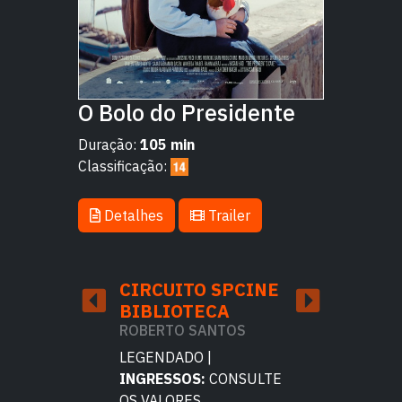
O Bolo do Presidente
Duração:
105 min
Classificação:
Detalhes
Trailer
TO SPCINE
CIRCUITO SPCINE
CIRCUITO 
BIBLIOTECA
OLIDO
 OLIDO
ROBERTO SANTOS
GALERIA OLI
DO |
LEGENDADO |
LEGENDADO |
OS:
CONSULTE
INGRESSOS:
CONSULTE
INGRESSOS:
C
ES
OS VALORES
OS VALORES