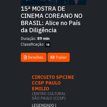
15ª MOSTRA DE
CINEMA COREANO NO
BRASIL: Alice no País
da Diligência
Duração:
89 min
Classificação:
Detalhes
Trailer
TO SPCINE
CIRCUITO SPCINE
CIRCUITO 
AULO
CCSP PAULO
CCSP PAU
EMILIO
EMILIO
CULTURAL
CENTRO CULTURAL
CENTRO CULT
O (CCSP)
SÃO PAULO (CCSP)
SÃO PAULO (C
DO |
LEGENDADO |
LEGENDADO |