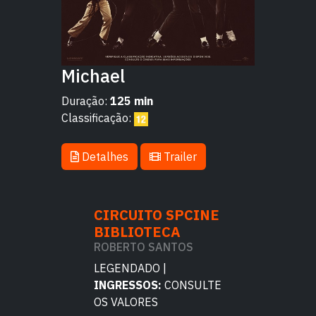
Michael
Duração:
125 min
Classificação:
Detalhes
Trailer
TO SPCINE
CIRCUITO SPCINE
CIRCUITO 
OTECA
BIBLIOTECA
BIBLIOTE
 SANTOS
ROBERTO SANTOS
ROBERTO SA
DO |
LEGENDADO |
LEGENDADO |
OS:
CONSULTE
INGRESSOS:
CONSULTE
INGRESSOS:
C
ES
OS VALORES
OS VALORES