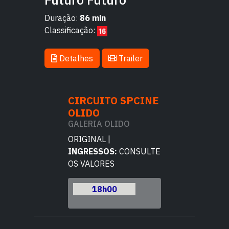
Duração:
86 min
Classificação:
Detalhes
Trailer
TO SPCINE
CIRCUITO SPCINE
CIRCUITO 
OLIDO
OLIDO
 OLIDO
GALERIA OLIDO
GALERIA OLI
 |
ORIGINAL |
ORIGINAL |
OS:
CONSULTE
INGRESSOS:
CONSULTE
INGRESSOS:
C
ES
OS VALORES
OS VALORES
h00
18h00
18h00