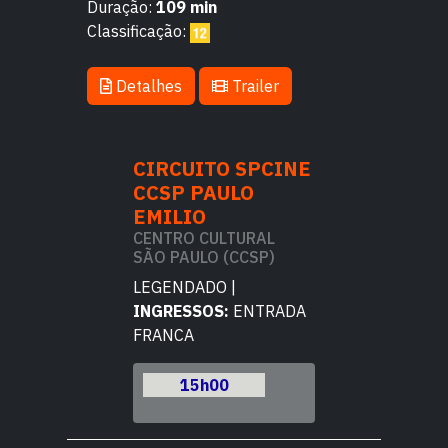
Duração:
109 min
Classificação:
Detalhes
Trailer
TO SPCINE
CIRCUITO SPCINE
CIRCUITO 
AULO
CCSP PAULO
CCSP PAU
EMILIO
EMILIO
CULTURAL
CENTRO CULTURAL
CENTRO CULT
O (CCSP)
SÃO PAULO (CCSP)
SÃO PAULO (C
DO |
LEGENDADO |
LEGENDADO |
OS:
ENTRADA
INGRESSOS:
ENTRADA
INGRESSOS:
E
FRANCA
FRANCA
h00
15h00
15h00