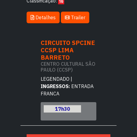
Classificação:
Detalhes
Trailer
TO SPCINE
CIRCUITO SPCINE
CIRCUITO 
IMA
CCSP LIMA
CCSP LIMA
TO
BARRETO
BARRETO
CULTURAL SÃO
CENTRO CULTURAL SÃO
CENTRO CULT
CSP)
PAULO (CCSP)
PAULO (CCSP)
DO |
LEGENDADO |
LEGENDADO |
OS:
ENTRADA
INGRESSOS:
ENTRADA
INGRESSOS:
E
FRANCA
FRANCA
h30
17h30
17h30